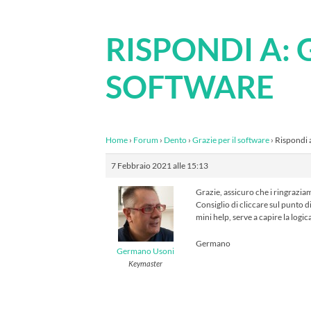
RISPONDI A: 
SOFTWARE
Home
›
Forum
›
Dento
›
Grazie per il software
›
Rispondi a
7 Febbraio 2021 alle 15:13
Grazie, assicuro che i ringrazia
Consiglio di cliccare sul punto 
mini help, serve a capire la logic
Germano
Germano Usoni
Keymaster