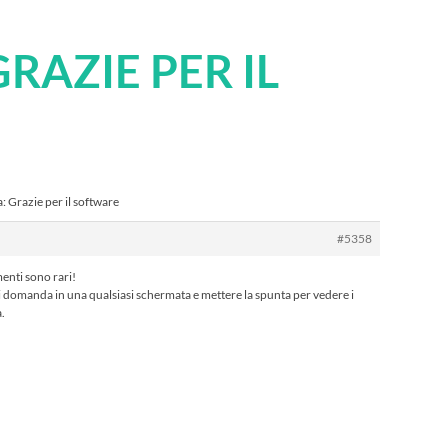
GRAZIE PER IL
: Grazie per il software
#5358
menti sono rari!
di domanda in una qualsiasi schermata e mettere la spunta per vedere i
a.