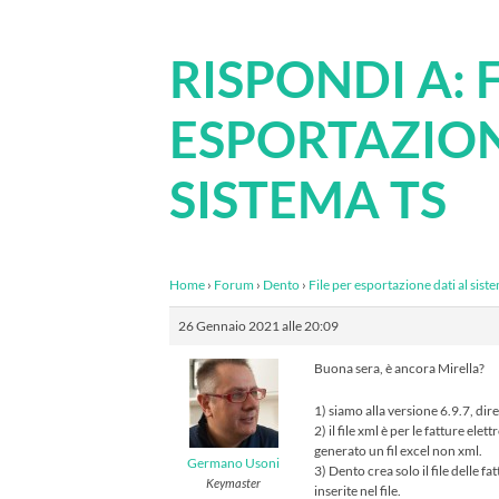
RISPONDI A: F
ESPORTAZION
SISTEMA TS
Home
›
Forum
›
Dento
›
File per esportazione dati al siste
26 Gennaio 2021 alle 20:09
Buona sera, è ancora Mirella?
1) siamo alla versione 6.9.7, dire
2) il file xml è per le fatture el
generato un fil excel non xml.
Germano Usoni
3) Dento crea solo il file delle f
Keymaster
inserite nel file.