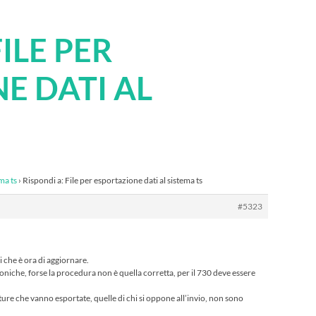
ILE PER
E DATI AL
ma ts
›
Rispondi a: File per esportazione dati al sistema ts
#5323
i che è ora di aggiornare.
ettroniche, forse la procedura non è quella corretta, per il 730 deve essere
atture che vanno esportate, quelle di chi si oppone all’invio, non sono