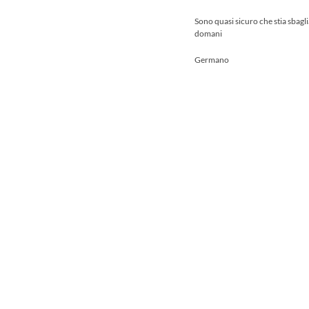
Sono quasi sicuro che stia sbag
domani
Germano