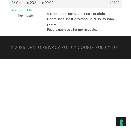
26 Gennaio 2021 alle 20:02
#5322
Germano Usoni
So che hanno messo a punto il modulo per
Keymaster
Dento, non uso il loro modulo, di solito sono
precisi.
Facci sapere se ti hanno risposto.
© 2026
DENTO
PRIVACY POLICY
COOKIE POLICY
SU ↑