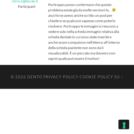
chris.n@tiscali.it
Purtroppo posso confermare che questo
Participant
problema esiste già da molte versioni fa…
anzi forse avevo anche scritto un post per
chiedere se qualcuno sapesse come poterlo
risolvere. Purtroppo le immagini si riescono a
vedere solo nella scheda immagini relativa alla
scheda dentale in cui sono state inserite e
anche se poi compaiono nell’elenco all’interno
della scheda paziente non sono da lì
visualizzabili. È un peccato ma davvero non
saprei quale può essere il motivo!
© 2026
DENTO
PRIVACY POLICY
COOKIE POLICY
SU ↑