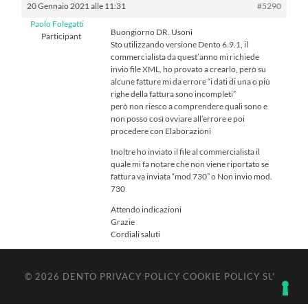
20 Gennaio 2021 alle 11:31
#5290
Paolo Folegatti
Buongiorno DR. Usoni
Participant
Sto utilizzando versione Dento 6.9.1, il
commercialista da quest’anno mi richiede
invio file XML, ho provato a crearlo, però su
alcune fatture mi da errore “i dati di una o più
righe della fattura sono incompleti”
però non riesco a comprendere quali sono e
non posso così ovviare all’errore e poi
procedere con Elaborazioni
Inoltre ho inviato il file al commercialista il
quale mi fa notare che non viene riportato se
fattura va inviata “mod 730” o Non invio mod.
730
Attendo indicazioni
Grazie
Cordiali saluti
© 2026
DENTO
PRIVACY POLICY
COOKIE POLICY
SU ↑