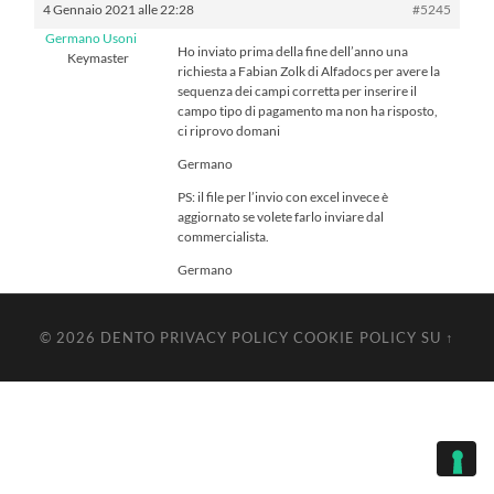
4 Gennaio 2021 alle 22:28
#5245
Germano Usoni
Ho inviato prima della fine dell’anno una
Keymaster
richiesta a Fabian Zolk di Alfadocs per avere la
sequenza dei campi corretta per inserire il
campo tipo di pagamento ma non ha risposto,
ci riprovo domani
Germano
PS: il file per l’invio con excel invece è
aggiornato se volete farlo inviare dal
commercialista.
Germano
© 2026
DENTO
PRIVACY POLICY
COOKIE POLICY
SU ↑