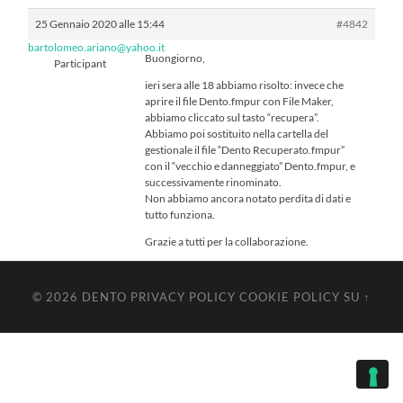
25 Gennaio 2020 alle 15:44
#4842
bartolomeo.ariano@yahoo.it
Buongiorno,
Participant
ieri sera alle 18 abbiamo risolto: invece che
aprire il file Dento.fmpur con File Maker,
abbiamo cliccato sul tasto “recupera”.
Abbiamo poi sostituito nella cartella del
gestionale il file “Dento Recuperato.fmpur”
con il “vecchio e danneggiato” Dento.fmpur, e
successivamente rinominato.
Non abbiamo ancora notato perdita di dati e
tutto funziona.
Grazie a tutti per la collaborazione.
© 2026
DENTO
PRIVACY POLICY
COOKIE POLICY
SU ↑