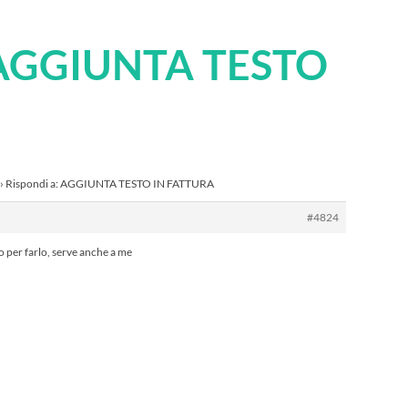
 AGGIUNTA TESTO
›
Rispondi a: AGGIUNTA TESTO IN FATTURA
#4824
o per farlo, serve anche a me