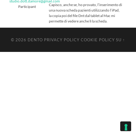
studio.dott.damore@gmail.com
Capisco, anche se, ho provato, l’inserimento di
Participant
una nuova scheda pazienti utilizzando l’iPad,
la copia poi del file Dnt dal tablet al Mac mi
permette di vedere anche lì la scheda.
© 2026
DENTO
PRIVACY POLICY
COOKIE POLICY
SU ↑