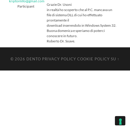
kriptonlillo@gmail.com
Grazie Dr. Usoni
Participant
in realtà ho scoperto che al P.C. mancava un
file di sistema DLL di cui ho effettuato
prontamente il
download inserendolo in Windows System 32.
Buona domenica e speriamo di poterci
conoscere in futuro.
Roberto Dr. Soave.
© 2026
DENTO
PRIVACY POLICY
COOKIE POLICY
SU ↑