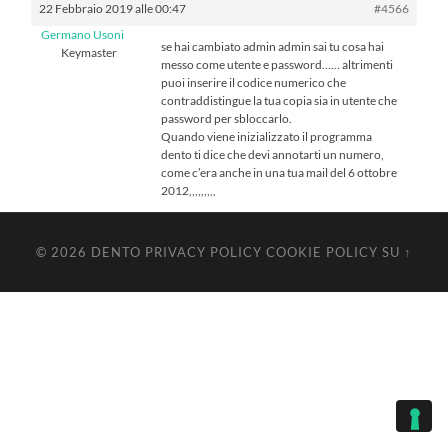
22 Febbraio 2019 alle 00:47
#4566
Germano Usoni
se hai cambiato admin admin sai tu cosa hai
Keymaster
messo come utente e password…… altrimenti
puoi inserire il codice numerico che
contraddistingue la tua copia sia in utente che
password per sbloccarlo.
Quando viene inizializzato il programma
dento ti dice che devi annotarti un numero,
come c’era anche in una tua mail del 6 ottobre
2012,,,,,,,,,
© 2026
DENTO
PRIVACY POLICY
COOKIE POLICY
SU ↑