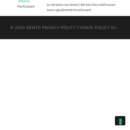
Alberto
Le versioni con temp1 del vecchio e del nuovo
Participant
sono ugualmente funzionanti.
© 2026
DENTO
PRIVACY POLICY
COOKIE POLICY
SU ↑