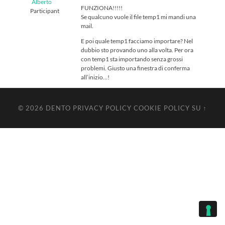
Alberto
FUNZIONA!!!!!
Participant
Se qualcuno vuole il file temp1 mi mandi una
mail.
E poi quale temp1 facciamo importare? Nel
dubbio sto provando uno alla volta. Per ora
con temp1 sta importando senza grossi
problemi. Giusto una finestra di conferma
all’inizio…!
© 2026
DENTO
PRIVACY POLICY
COOKIE POLICY
SU ↑