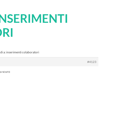
INSERIMENTI
RI
di a: inserimenti colaboratori
#4123
lu scuro