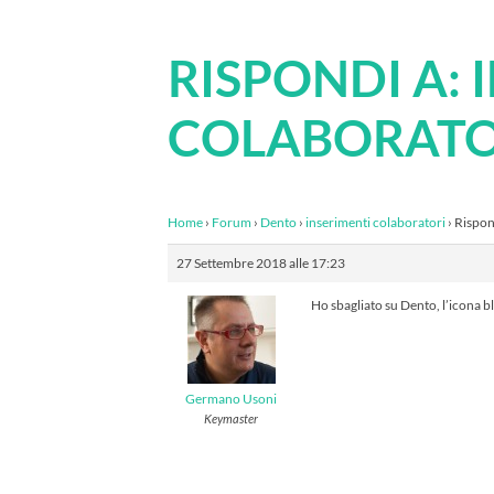
RISPONDI A: 
COLABORATO
Home
›
Forum
›
Dento
›
inserimenti colaboratori
›
Rispon
27 Settembre 2018 alle 17:23
Ho sbagliato su Dento, l’icona b
Germano Usoni
Keymaster