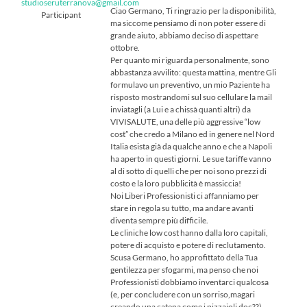
studioseruterranova@gmail.com
Ciao Germano, Ti ringrazio per la disponibilità,
Participant
ma siccome pensiamo di non poter essere di
grande aiuto, abbiamo deciso di aspettare
ottobre.
Per quanto mi riguarda personalmente, sono
abbastanza avvilito: questa mattina, mentre Gli
formulavo un preventivo, un mio Paziente ha
risposto mostrandomi sul suo cellulare la mail
inviatagli (a Lui e a chissà quanti altri) da
VIVISALUTE, una delle più aggressive “low
cost” che credo a Milano ed in genere nel Nord
Italia esista già da qualche anno e che a Napoli
ha aperto in questi giorni. Le sue tariffe vanno
al di sotto di quelli che per noi sono prezzi di
costo e la loro pubblicità è massiccia!
Noi Liberi Professionisti ci affanniamo per
stare in regola su tutto, ma andare avanti
diventa sempre più difficile.
Le cliniche low cost hanno dalla loro capitali,
potere di acquisto e potere di reclutamento.
Scusa Germano, ho approfittato della Tua
gentilezza per sfogarmi, ma penso che noi
Professionisti dobbiamo inventarci qualcosa
(e, per concludere con un sorriso,magari
creando una catena come i pizzaioli doc??)