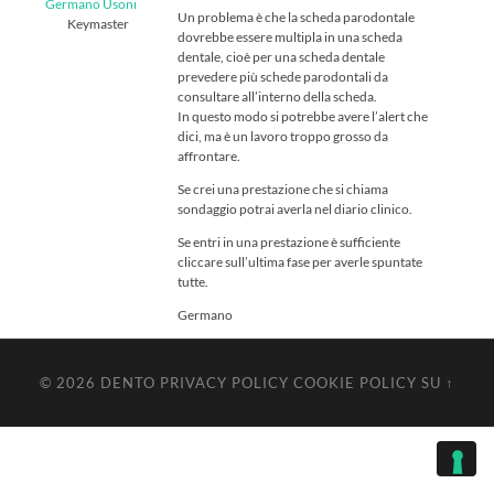
Germano Usoni
Un problema è che la scheda parodontale
Keymaster
dovrebbe essere multipla in una scheda
dentale, cioè per una scheda dentale
prevedere più schede parodontali da
consultare all’interno della scheda.
In questo modo si potrebbe avere l’alert che
dici, ma è un lavoro troppo grosso da
affrontare.
Se crei una prestazione che si chiama
sondaggio potrai averla nel diario clinico.
Se entri in una prestazione è sufficiente
cliccare sull’ultima fase per averle spuntate
tutte.
Germano
© 2026
DENTO
PRIVACY POLICY
COOKIE POLICY
SU ↑