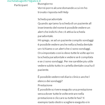
michelabiagiotti73@alice.it
Buongiorno
Participant
Vorrei porre alcune domande a cui nn ho
trovato risposta nell Help
Scheda paradontale
Quando apriamo la scheda di un paziente all
inserimento del nome ė possibile vedere un
alert che indichi che c ė attiva la scheda
paradontale.
Mi spiego, se ad un paziente compilo sondaggi
ė possibile vedere anche nella scheda dentale
un richiamo o un alert che ci sono sondaggi.
Ora impostato così io devo tutte le volte aprire
la scheda paradontale x vedere se ė compilata
e se ci sono sondaggi. Per me sarebbe piu utile
vedere subito tutto in cartella dentale cosa ha il
paziente.
Ė possibile vedere nel diario clinico anche l
elenco dei sondaggi?
Prestazione
Ė possibile scrivere eseguito una prestazione
senza dover tutte le volte entrare nella
prestazione e cliccare su tutte le fasi? X
esempio tasto destro scegliere eseguito e in