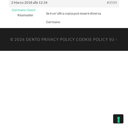
2 Marzo 2018 alle 12:34
#3550
Germano Usoni
Se è un’altra copia può essere diversa.
Keymaster
Germano
© 2026
DENTO
PRIVACY POLICY
COOKIE POLICY
SU ↑