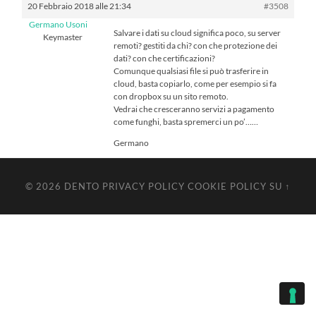
20 Febbraio 2018 alle 21:34
#3508
Germano Usoni
Salvare i dati su cloud significa poco, su server
Keymaster
remoti? gestiti da chi? con che protezione dei
dati? con che certificazioni?
Comunque qualsiasi file si può trasferire in
cloud, basta copiarlo, come per esempio si fa
con dropbox su un sito remoto.
Vedrai che cresceranno servizi a pagamento
come funghi, basta spremerci un po’……
Germano
© 2026
DENTO
PRIVACY POLICY
COOKIE POLICY
SU ↑