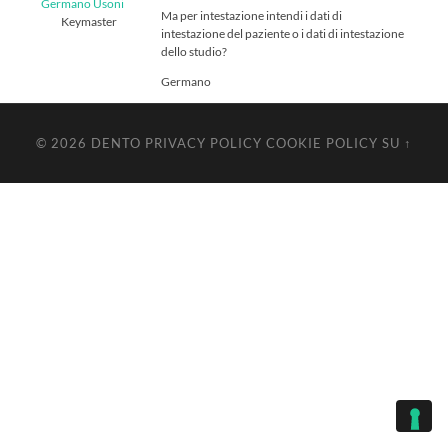
Germano Usoni
Ma per intestazione intendi i dati di
Keymaster
intestazione del paziente o i dati di intestazione
dello studio?
Germano
© 2026
DENTO
PRIVACY POLICY
COOKIE POLICY
SU ↑