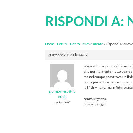
RISPONDI A:
Home
›
Forum
›
Dento
›
nuovo utente
›
Rispondi a: nuovo
9 Ottobre 2017 alle 14:32
scusa ancora. per modificare i d
che normalmente metto come pass
ma nel campo pass trovo un link 
come posso fare per reimpostare 
la M di Milano. ma in futuro si s
giorgiocresti@lib
ero.it
senza urgenza.
Participant
grazie. giorgio