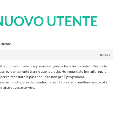
 NUOVO UTENTE
 utente
#3141
ati studio mi chiede una password . giuro che le ho provate tutte quelle
, evidentemente tranne quella giusta. Ho riguardato le mail di inizio
per reimpostare la pass per il sito non per il programma.
o per modificare i dati studio. In realtà vorrei solo mettere maiuscolo
a mai se dovesse servire.