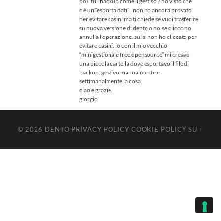
po). tu i backup come li gestisci? ho visto che
c’è un “esporta dati” . non ho ancora provato
per evitare casini ma ti chiede se vuoi trasferire
su nuova versione di dento o no.se clicco no
annulla l’operazione. sul si non ho cliccato per
evitare casini. io con il mio vecchio
“minigestionale free opensource” mi creavo
una piccola cartella dove esportavo il file di
backup. gestivo manualmente e
settimanalmente la cosa.
ciao e grazie.
giorgio
© 2026
DENTO
PRIVACY POLICY
COOKIE POLICY
SU ↑