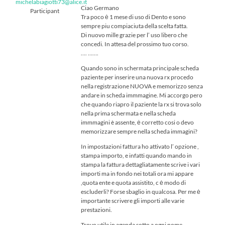
michelabiagiotti73@alice.it
Ciao Germano
Participant
Tra poco ė 1 mese di uso di Dento e sono
sempre piu compiaciuta della scelta fatta.
Di nuovo mille grazie per l’ uso libero che
concedi. In attesa del prossimo tuo corso.
…. …….
Quando sono in schermata principale scheda
paziente per inserire una nuova rx procedo
nella registrazione NUOVA e memorizzo senza
andare in scheda immmagine. Mi accorgo pero
che quando riapro il paziente la rx si trova solo
nella prima schermata e nella scheda
immmagini è assente, ė corretto cosi o devo
memorizzare sempre nella scheda immagini?
In impostazioni fattura ho attivato l’ opzione ,
stampa importo, e infatti quando mando in
stampa la fattura dettagliatamente scrive i vari
importi ma in fondo nei totali ora mi appare
,quota ente e quota assistito, c ė modo di
escluderli? Forse sbaglio in qualcosa. Per me ė
importante scrivere gli importi alle varie
prestazioni.
Trovo utile in agenda sotto a ogni nome