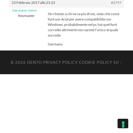
23 Febbraio 2017 alle 23:22
#2797
Germano Usoni
Ho chiesto a chi ne sa più di me, visto che come
Keymaster
font uso Arial per avere compatibilità con
Windows, probabilmente nel pc hai quel font
corrotto altrimenti non saresti l’unico al quale
succede.
Germano
© 2026
DENTO
PRIVACY POLICY
COOKIE POLICY
SU ↑