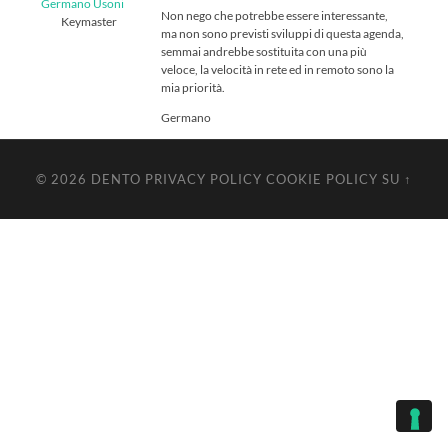
Germano Usoni
Non nego che potrebbe essere interessante,
Keymaster
ma non sono previsti sviluppi di questa agenda,
semmai andrebbe sostituita con una più
veloce, la velocità in rete ed in remoto sono la
mia priorità.
Germano
© 2026
DENTO
PRIVACY POLICY
COOKIE POLICY
SU ↑