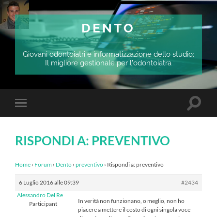
DENTO
Giovani odontoiatri e informatizzazione dello studio:
Il migliore gestionale per l'odontoiatra
Attiva/
Attiva/disattiva
il
il
campo
menu
di
sui
ricerca
RISPONDI A: PREVENTIVO
dispositivi
mobili
Home
›
Forum
›
Dento
›
preventivo
›
Rispondi a: preventivo
6 Luglio 2016 alle 09:39
#2434
Alessandro Del Re
In verità non funzionano, o meglio, non ho
Participant
piacere a mettere il costo di ogni singola voce