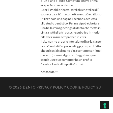
di un piano di cure. Come funzionava prima
era perfetto secondo me..
…per l’ignobile ricatto, sarei più che felice di ”
sponsorizzarti”, ma come ti avevo già scritto, io
utilizzo solo una pagina Facebook dedicata
allo studio dentistico. Per me si potrebbe fare
una bella immagine/logo di dento che metto in
cima a tutti gli altri post che pubblico in modo
tale che rimane sempre ben in vista.
il sito non ho proprio intenzione di farlo,sia per
la sua “inutilità” al giorno d’oggi, che per il fatto
che sui social sei molto più a contatto con i tuoi
pazienti (oramai al giorno d’oggi chiunque
sappia usare un computer ha un profilo
Facebook o di altra piattaforma)
pensaci dai!!!
© 2026
DENTO
PRIVACY POLICY
COOKIE POLICY
SU ↑