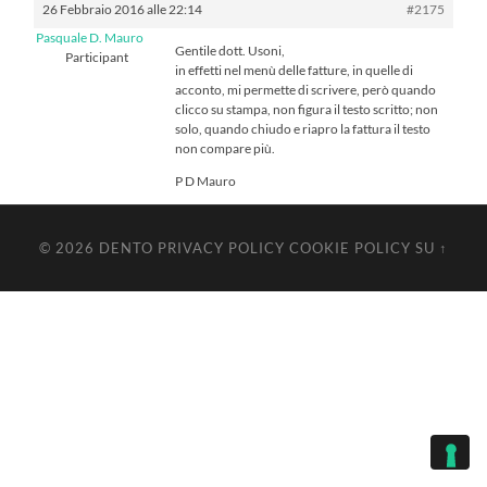
26 Febbraio 2016 alle 22:14
#2175
Pasquale D. Mauro
Gentile dott. Usoni,
Participant
in effetti nel menù delle fatture, in quelle di
acconto, mi permette di scrivere, però quando
clicco su stampa, non figura il testo scritto; non
solo, quando chiudo e riapro la fattura il testo
non compare più.
P D Mauro
© 2026
DENTO
PRIVACY POLICY
COOKIE POLICY
SU ↑