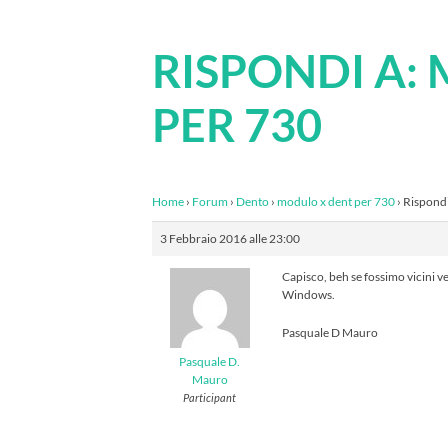
RISPONDI A:
PER 730
Home
›
Forum
›
Dento
›
modulo x dent per 730
›
Rispondi
3 Febbraio 2016 alle 23:00
Capisco, beh se fossimo vicini v
Windows.
Pasquale D Mauro
Pasquale D.
Mauro
Participant