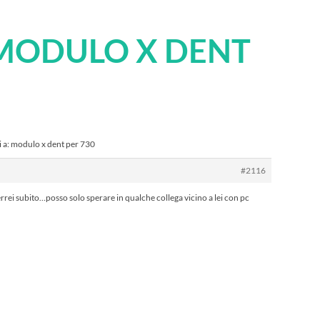
 MODULO X DENT
 a: modulo x dent per 730
#2116
errei subito…posso solo sperare in qualche collega vicino a lei con pc