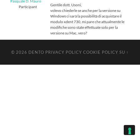
Pasquale D. Mauro
Gentile dott. Usoni,
Participant
volevo chiederle se anche per la versione su
Windows ci sarà la possibilità di acquistare il
modulo xdent 730, mi pare che attualmente le
modifiche sono state effettuate solo per la
versione su Mac, vero?
© 2026
DENTO
PRIVACY POLICY
COOKIE POLICY
SU ↑