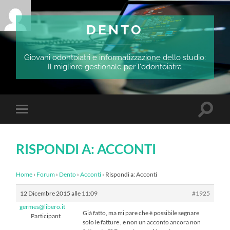
DENTO
Giovani odontoiatri e informatizzazione dello studio:
Il migliore gestionale per l'odontoiatra
Attiva/
Attiva/disattiva
il
il
campo
menu
di
sui
ricerca
RISPONDI A: ACCONTI
dispositivi
mobili
Home
›
Forum
›
Dento
›
Acconti
›
Rispondi a: Acconti
12 Dicembre 2015 alle 11:09
#1925
germes@libero.it
Già fatto, ma mi pare che è possibile segnare
Participant
solo le fatture , e non un acconto ancora non