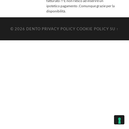
fatturato ?? E non riesco ad inserire un
ipotetico pagamento .Comunque grazie per la
disponibilità.
© 2026
DENTO
PRIVACY POLICY
COOKIE POLICY
SU ↑