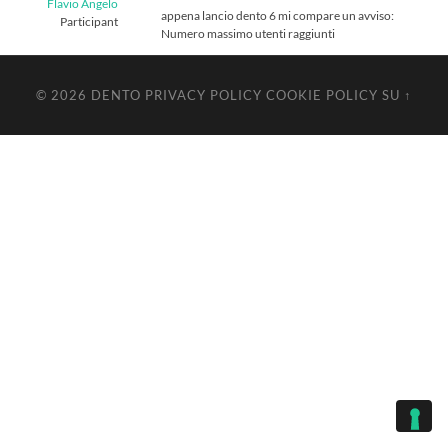
Flavio Angelo
appena lancio dento 6 mi compare un avviso:
Participant
Numero massimo utenti raggiunti
© 2026
DENTO
PRIVACY POLICY
COOKIE POLICY
SU ↑