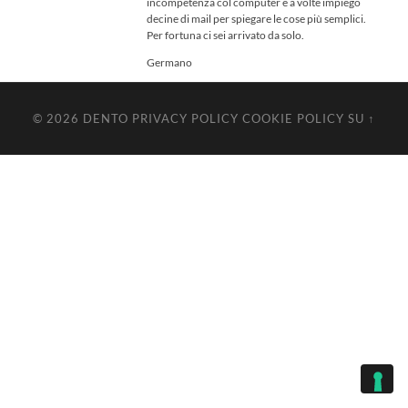
incompetenza col computer e a volte impiego
decine di mail per spiegare le cose più semplici.
Per fortuna ci sei arrivato da solo.
Germano
© 2026
DENTO
PRIVACY POLICY
COOKIE POLICY
SU ↑