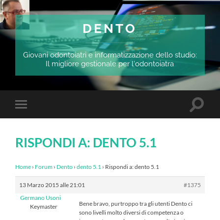
DENTO
Giovani odontoiatri e informatizzazione dello studio:
Il migliore gestionale per l'odontoiatra
Attiva/
Attiva/disattiva
il
il
campo
menu
di
sui
ricerca
RISPONDI A: DENTO 5.1
dispositivi
mobili
Home
›
Forum
›
Dento
›
dento 5.1
›
Rispondi a: dento 5.1
13 Marzo 2015 alle 21:01
#1375
Germano Usoni
Bene bravo, purtroppo tra gli utenti Dento ci
Keymaster
sono livelli molto diversi di competenza o