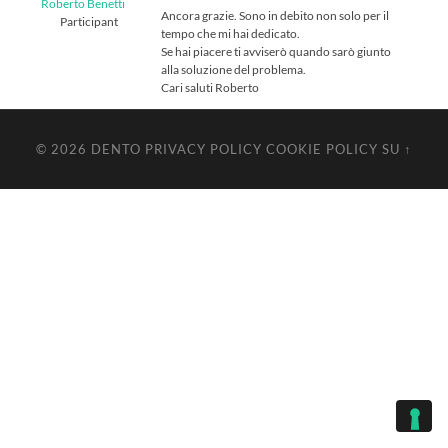
Roberto Benetti
Ancora grazie. Sono in debito non solo per il
Participant
tempo che mi hai dedicato.
Se hai piacere ti avviserò quando sarò giunto
alla soluzione del problema.
Cari saluti Roberto
© 2026
DENTO
PRIVACY POLICY
COOKIE POLICY
SU ↑