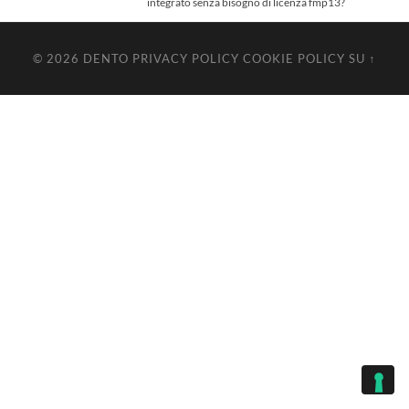
integrato senza bisogno di licenza fmp13?
© 2026
DENTO
PRIVACY POLICY
COOKIE POLICY
SU ↑