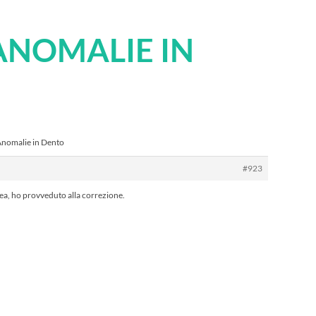
 ANOMALIE IN
Anomalie in Dento
#923
ea, ho provveduto alla correzione.