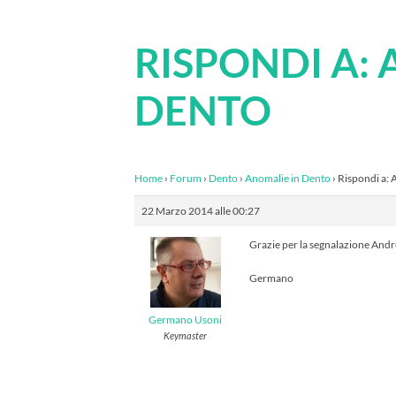
RISPONDI A:
DENTO
Home
›
Forum
›
Dento
›
Anomalie in Dento
›
Rispondi a: 
22 Marzo 2014 alle 00:27
Grazie per la segnalazione Andr
Germano
Germano Usoni
Keymaster