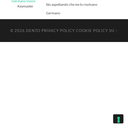
Germano Usoni
Sto aspettando che me lo risolvano
Keymaster
Germano
© 2026
DENTO
PRIVACY POLICY
COOKIE POLICY
SU ↑