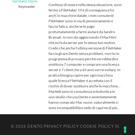
Germano Usoni
Confesso di essere nella stessa situazione, sono
Keymaster
fermo a FileMaker 19 e di conseguenza ho
anch’io macchine datate, i miei consulenti
FileMaker sono in via di pensionamento e
faccio fatica, anche se lo pago
profumatamente a farmi aiutare da Sandro
Bramati. Io non sto aggiornando il MacMini
che mi fa da server per lo stesso tuo motivo.
Credo che anche l’ultima versione di FileMaker
faccia girare Dento senza problemi, non ho in
programma di provare perché vorrebbe dire
sostituire 7 computer e comprare una licenza
server e 7 client che a 69 anni vorrei evitare. In
pratica bisogna capire per ogni macchina
quale licenza FileMaker è accettata con il
rischio di dover sostituire anche le macchine…
Martedì sono in consulenza ortodontica in
uno studio che usa Dento e avventatamente
hanno comprato Mac nuovi, naturalmente ci
sono incompatibilità e vedo di capirne di più…
© 2026
DENTO
PRIVACY POLICY
COOKIE POLICY
SU ↑