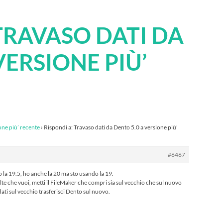
TRAVASO DATI DA
VERSIONE PIÙ’
one più’ recente
›
Rispondi a: Travaso dati da Dento 5.0 a versione più’
#6467
 la 19.5, ho anche la 20 ma sto usando la 19.
volte che vuoi, metti il FileMaker che compri sia sul vecchio che sul nuovo
ati sul vecchio trasferisci Dento sul nuovo.