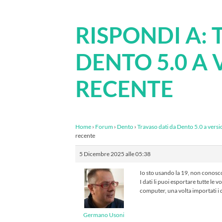
RISPONDI A: 
DENTO 5.0 A 
RECENTE
Home
›
Forum
›
Dento
›
Travaso dati da Dento 5.0 a versi
recente
5 Dicembre 2025 alle 05:38
Io sto usando la 19, non conosco
I dati li puoi esportare tutte le 
computer, una volta importati i d
Germano Usoni