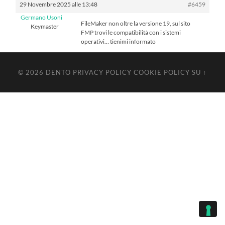
29 Novembre 2025 alle 13:48
#6459
Germano Usoni
FileMaker non oltre la versione 19, sul sito
Keymaster
FMP trovi le compatibilità con i sistemi
operativi… tienimi informato
© 2026
DENTO
PRIVACY POLICY
COOKIE POLICY
SU ↑