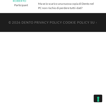
ROBERTO
Ma se io scarico una nuova copia di Dento nel
Participant
PC non rischio di perdere tutti i dati?
© 2026
DENTO
PRIVACY POLICY
COOKIE POLICY
SU ↑