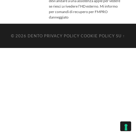
devi andare a una assistenza apple per vedere
se riesci a rivedere l’HD esterno. Mi informo
per comandi di recupero per FMPRO
danneggiato
© 2026
DENTO
PRIVACY POLICY
COOKIE POLICY
SU ↑