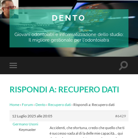
DENTO
Giovani odontoiatri e informatizzazione dello studio:
Il migliore gestionale per l'odontoiatra
Attiva/
Attiva/disattiva
il
il
campo
menu
di
sui
ricerca
RISPONDI A: RECUPERO DATI
dispositivi
mobili
Home
›
Forum
›
Dento
›
Recupero dati
›
Rispondi a: Recupero dati
12 Luglio 2025 alle 20:05
#6429
Germano Usoni
Accidenti, che sfortuna, credo che quello che ti
Keymaster
è successo vada al di la delle mie capacità… qui