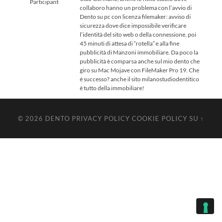
Participant
collaboro hanno un problema con l’avvio di
Dento su pc con licenza filemaker: avviso di
sicurezza dove dice impossibile verificare
l’identità del sito web o della connessione, poi
45 minuti di attesa di “rotella” e alla fine
pubblicità di Manzoni immobiliare. Da poco la
pubblicità è comparsa anche sul mio dento che
giro su Mac Mojave con FileMaker Pro 19. Che
è successo? anche il sito milanostudiodentitico
è tutto della immobiliare!
© 2026
DENTO
PRIVACY POLICY
COOKIE POLICY
SU ↑