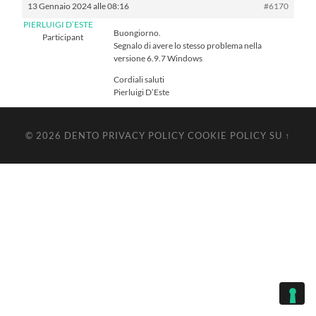
13 Gennaio 2024 alle 08:16
#6170
PIERLUIGI D’ESTE
Buongiorno.
Participant
Segnalo di avere lo stesso problema nella
versione 6.9.7 Windows
Cordiali saluti
Pierluigi D’Este
© 2026
DENTO
PRIVACY POLICY
COOKIE POLICY
SU ↑