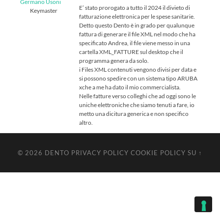
Germano Usoni
E’ stato prorogato a tutto il 2024 il divieto di
Keymaster
fatturazione elettronica per le spese sanitarie.
Detto questo Dento è in grado per qualunque
fattura di generare il file XML nel modo che ha
specificato Andrea, il file viene messo in una
cartella XML_FATTURE sul desktop che il
programma genera da solo.
i Files XML contenuti vengono divisi per data e
si possono spedire con un sistema tipo ARUBA
xche a me ha dato il mio commercialista.
Nelle fatture verso colleghi che ad oggi sono le
uniche elettroniche che siamo tenuti a fare, io
metto una dicitura generica e non specifico
altro.
© 2026
DENTO
PRIVACY POLICY
COOKIE POLICY
SU ↑