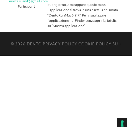
marta.susnik@gmail.com
buongiorno, a me appare questo mess:
Participant
L’applicazione si trova in una cartella chiamata
“DentoRunMac6.9.7.” Per visualizzare
l’applicazione nel Finder senza aprirla, fai clic
su “Mostra applicazione”.
© 2026
DENTO
PRIVACY POLICY
COOKIE POLICY
SU ↑