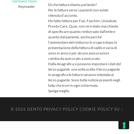
Germano Usoni
Di che fatture stiamo parlando?
Keymaster
Per le fatture verso i pazienti non esiste
ritenuta d’acconto.
Ho fatto fatture per Fasi, Faschim, Unisalute,
Pronto Care, Quas, non mi è stato mai chiesto
di specificare quanto rimborsato dall’ente e
quanto dal paziente, anche perché
l’ammontare del rimborso lo si saprà dopo la
presentazione della fattura di saldo e varia di
anno in anno e per alcune assicurazioni
cambia da assicurato a assicurato.
Dalla Anagrafica si possono impostare i dati del
terzo pagante, una volta scelto il terzo pagante
in anagrafica le fatture saranno intestate al
terzo pagante. Sono tutte notizie presenti negli
help che trovi in ogni schermata.
Spiega meglio
© 2026
DENTO
PRIVACY POLICY
COOKIE POLICY
SU ↑