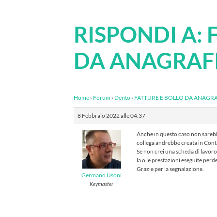
RISPONDI A: 
DA ANAGRAF
Home
›
Forum
›
Dento
›
FATTURE E BOLLO DA ANAGR
8 Febbraio 2022 alle 04:37
Anche in questo caso non sarebbe
collega andrebbe creata in Contat
Se non crei una scheda di lavoro p
la o le prestazioni eseguite pe
Grazie per la segnalazione.
Germano Usoni
Keymaster