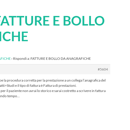
FATTURE E BOLLO
ICHE
AFICHE
›
Rispondi a: FATTURE E BOLLO DA ANAGRAFICHE
#5604
 la procedura corretta per la prestazione a un collega l’anagrafica del
ti>Studi e il tipo di fattura è Fattura di prestazioni.
er il paziente non avrai lo storico e sarai costretto a scrivere in fattura
rdendo tempo…