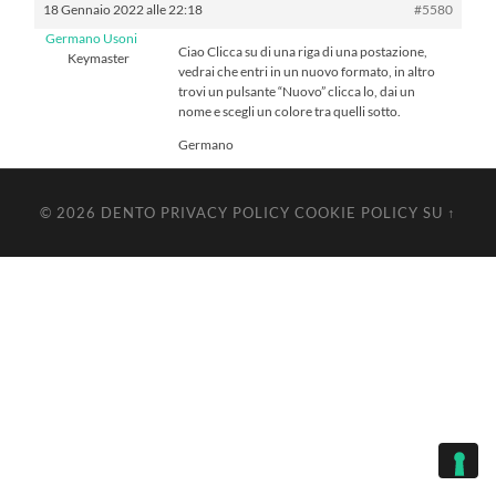
18 Gennaio 2022 alle 22:18
#5580
Germano Usoni
Ciao Clicca su di una riga di una postazione,
Keymaster
vedrai che entri in un nuovo formato, in altro
trovi un pulsante “Nuovo” clicca lo, dai un
nome e scegli un colore tra quelli sotto.
Germano
© 2026
DENTO
PRIVACY POLICY
COOKIE POLICY
SU ↑