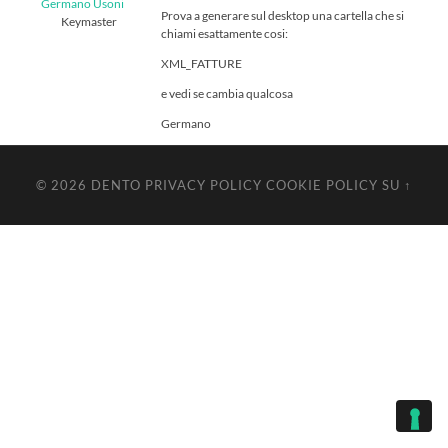
Germano Usoni
Prova a generare sul desktop una cartella che si
Keymaster
chiami esattamente cosi:
XML_FATTURE
e vedi se cambia qualcosa
Germano
© 2026
DENTO
PRIVACY POLICY
COOKIE POLICY
SU ↑