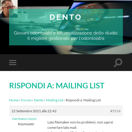
DENTO
Giovani odontoiatri e informatizzazione dello studio:
Il migliore gestionale per l'odontoiatra
Attiva/
Attiva/disattiva
il
il
campo
menu
di
sui
ricerca
RISPONDI A: MAILING LIST
dispositivi
mobili
Home
›
Forum
›
Dento
›
Mailing List
›
Rispondi a: Mailing List
22 Settembre 2021 alle 22:42
#5514
Germano Usoni
Lato filemaker non ho problemi, non saprei
Keymaster
come fare lato mail.