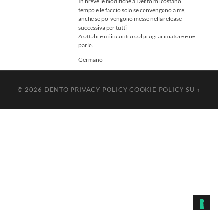
In breve le modifiche a Dento mi costano
tempo e le faccio solo se convengono a me,
anche se poi vengono messe nella release
successiva per tutti.
A ottobre mi incontro col programmatore e ne
parlo.
Germano
© 2026
DENTO
PRIVACY POLICY
COOKIE POLICY
SU ↑